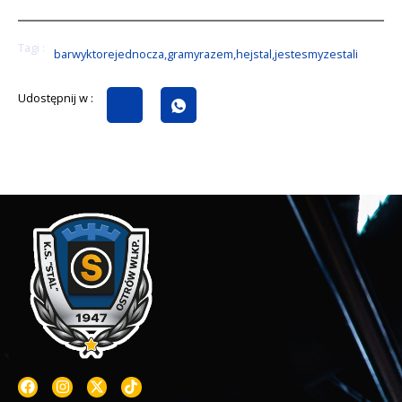
Tagi :
barwyktorejednocza
,
gramyrazem
,
hejstal
,
jestesmyzestali
Udostępnij w :