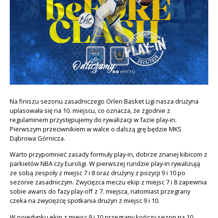
Na finiszu sezonu zasadniczego Orlen Basket Ligi nasza drużyna
uplasowała się na 10. miejscu, co oznacza, że zgodnie z
regulaminem przystępujemy do rywalizacji w fazie play-in.
Pierwszym przeciwnikiem w walce o dalszą grę będzie MKS
Dąbrowa Górnicza.
Warto przypomnieć zasady formuły play-in, dobrze znanej kibicom z
parkietów NBA czy Euroligi. W pierwszej rundzie play-in rywalizują
ze sobą zespoły z miejsc 7 i 8 oraz drużyny z pozycji 9 i 10 po
sezonie zasadniczym. Zwycięzca meczu ekip z miejsc 7 i 8 zapewnia
sobie awans do fazy play-off z 7. miejsca, natomiast przegrany
czeka na zwycięzcę spotkania drużyn z miejsc 9 i 10.
W pojedynku ekip z miejsc 9 i 10 przegrany kończy sezon na 10.