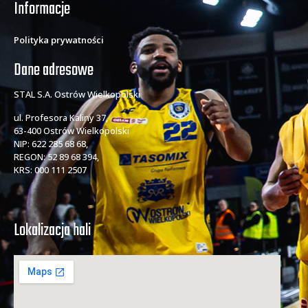
Informacje
Polityka prywatności
Dane adresowe
STAL S.A. Ostrów Wielkopolski
ul. Profesora Kaliny 37,
63-400 Ostrów Wielkopolski
NIP: 622 285 68 68,
REGON: 52 89 68 394,
KRS: 000 111 2507
Lokalizacja hali