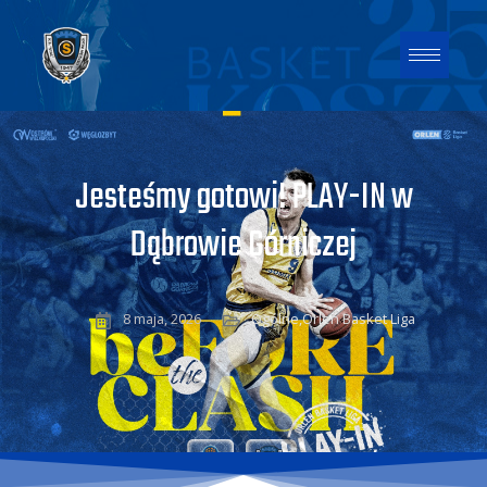
Jesteśmy gotowi! PLAY-IN w
Dąbrowie Górniczej
8 maja, 2026
Ogólne
,
Orlen Basket Liga