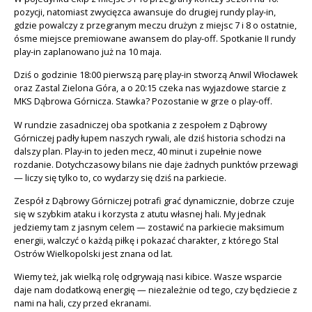
pozycji, natomiast zwycięzca awansuje do drugiej rundy play-in,
gdzie powalczy z przegranym meczu drużyn z miejsc 7 i 8 o ostatnie,
ósme miejsce premiowane awansem do play-off. Spotkanie II rundy
play-in zaplanowano już na 10 maja.
Dziś o godzinie 18:00 pierwszą parę play-in stworzą Anwil Włocławek
oraz Zastal Zielona Góra, a o 20:15 czeka nas wyjazdowe starcie z
MKS Dąbrowa Górnicza. Stawka? Pozostanie w grze o play-off.
W rundzie zasadniczej oba spotkania z zespołem z Dąbrowy
Górniczej padły łupem naszych rywali, ale dziś historia schodzi na
dalszy plan. Play-in to jeden mecz, 40 minut i zupełnie nowe
rozdanie. Dotychczasowy bilans nie daje żadnych punktów przewagi
— liczy się tylko to, co wydarzy się dziś na parkiecie.
Zespół z Dąbrowy Górniczej potrafi grać dynamicznie, dobrze czuje
się w szybkim ataku i korzysta z atutu własnej hali. My jednak
jedziemy tam z jasnym celem — zostawić na parkiecie maksimum
energii, walczyć o każdą piłkę i pokazać charakter, z którego Stal
Ostrów Wielkopolski jest znana od lat.
Wiemy też, jak wielką rolę odgrywają nasi kibice. Wasze wsparcie
daje nam dodatkową energię — niezależnie od tego, czy będziecie z
nami na hali, czy przed ekranami.