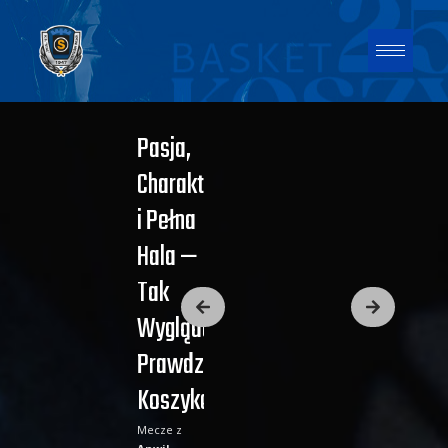
Pasja,
Charakter
i Pełna
Hala —
Tak
Wygląda
Zobacz
Prawdziwa
Koszykówka!
Mecze z