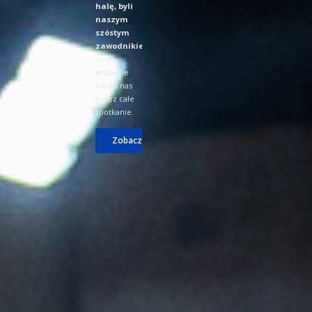
halę, byli
naszym
szóstym
zawodnikiem
— ich
wsparcie
niosło nas
przez całe
spotkanie.
Zobacz