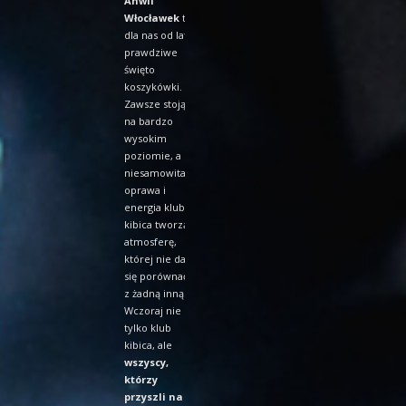
Anwil
Włocławek
to
dla nas od lat
prawdziwe
święto
koszykówki.
Zawsze stoją
na bardzo
wysokim
poziomie, a
niesamowita
oprawa i
energia klubu
kibica tworzą
atmosferę,
której nie da
się porównać
z żadną inną.
Wczoraj nie
tylko klub
kibica, ale
wszyscy,
którzy
przyszli na